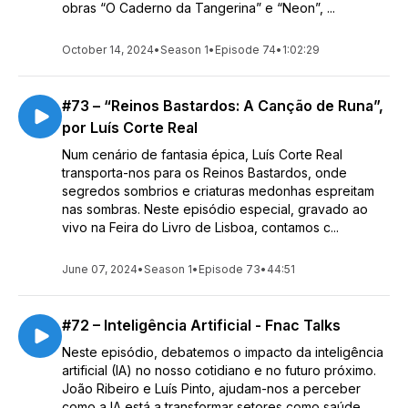
obras “O Caderno da Tangerina” e “Neon”, ...
October 14, 2024
•
Season 1
•
Episode 74
•
1:02:29
#73 – “Reinos Bastardos: A Canção de Runa”,
por Luís Corte Real
Num cenário de fantasia épica, Luís Corte Real
transporta-nos para os Reinos Bastardos, onde
segredos sombrios e criaturas medonhas espreitam
nas sombras. Neste episódio especial, gravado ao
vivo na Feira do Livro de Lisboa, contamos c...
June 07, 2024
•
Season 1
•
Episode 73
•
44:51
#72 – Inteligência Artificial - Fnac Talks
Neste episódio, debatemos o impacto da inteligência
artificial (IA) no nosso cotidiano e no futuro próximo.
João Ribeiro e Luís Pinto, ajudam-nos a perceber
como a IA está a transformar setores como saúde,